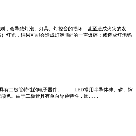
则，会导致灯泡、灯具、灯控台的损坏，甚至造成火灾的发
满）灯光，结果可能会造成灯泡“啪”的一声爆碎；或造成灯泡钨
化为光能的且具有二极管特性的电子器件。 LED常用半导体砷、磷、镓
谱或颜色。由于二极管具有单向导通特性，因……