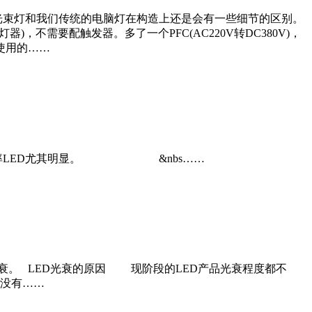
光束灯和我们传统的电脑灯在构造上还是会有一些细节的区别。
不需要配触发器。多了一个PFC(AC220V转DC380V)，
使用的……
大功率LED尤其明显。 &nbs……
光衰。 LED光衰的原因 现阶段的LED产品光衰程度都不
都没有……